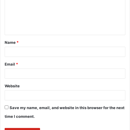
m
m
e
n
t
Name
*
*
Email
*
Website
Save my name, email, and website in this browser for the next
time I comment.