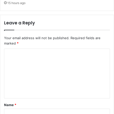
15 hours ago
Leave a Reply
Your email address will not be published.
Required fields are
marked
*
C
o
m
m
e
n
t
Name
*
*