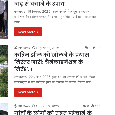
बाढ़ से बचाने के उपाय
उत्तराखंड: 19 सितंबर. 2025, शुक्रवार को देहरादून । गढ़वाल
कमिश्नर विनय शंकर पाण्डेय ने आपदा प्रभावित मालदेवता – केसरवाला
क्षेत्र…
Read More »
BB Desk
August 22, 2025
0
92
कृत्रिम झील को खोलने के प्रयास
निरंतर जारी; चैनेलाइजेशन के
निर्देश..!
उत्तराखण्ड: 22 अगस्त 2025 शुक्रवार को उत्तरकाशी जनपद स्थित
स्यानाचट्टी में बनी कृत्रिम झील को खोलने के प्रयास निरंतर जारी…
Read More »
BB Desk
August 15, 2025
0
155
गांवों के लोगों को राहत पहुंचाने के