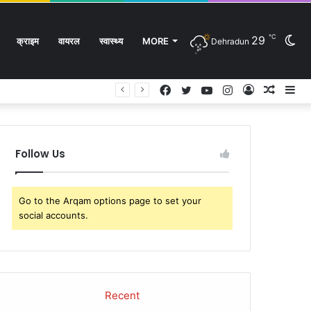
℃
29
Sw
क्राइम
वायरल
स्वास्थ्य
MORE
Dehradun
Facebook
Twitter
YouTube
Instagram
Log
Rando
Si
In
Article
sk
Follow Us
Go to the Arqam options page to set your
social accounts.
Recent