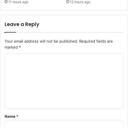
11 hours ago
12 hours ago
Leave a Reply
Your email address will not be published.
Required fields are
marked
*
C
o
m
m
e
n
t
Name
*
*