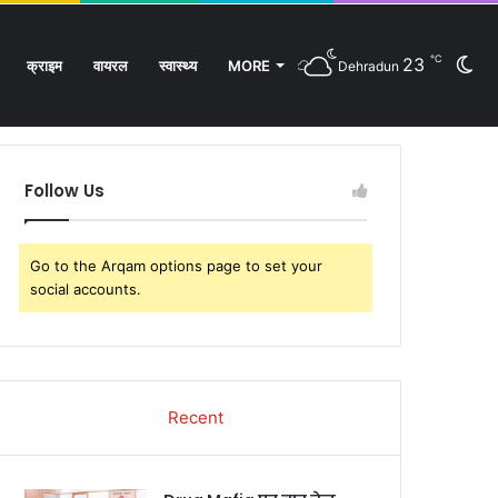
℃
23
Sw
क्राइम
वायरल
स्वास्थ्य
MORE
Dehradun
Facebook
Twitter
YouTube
Instagram
Log
Rando
Si
In
Article
sk
Follow Us
Go to the Arqam options page to set your
social accounts.
Recent