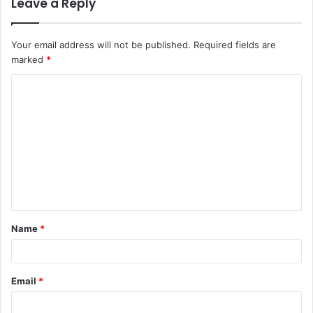
Leave a Reply
Your email address will not be published.
Required fields are
marked
*
C
o
m
m
e
n
t
Name
*
*
Email
*