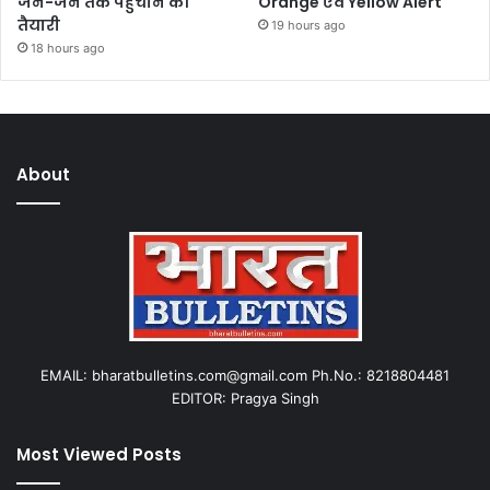
जन-जन तक पहुंचाने की
Orange एवं Yellow Alert
तैयारी
19 hours ago
18 hours ago
About
EMAIL: bharatbulletins.com@gmail.com Ph.No.: 8218804481
EDITOR: Pragya Singh
Most Viewed Posts