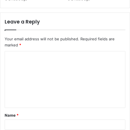
Leave a Reply
Your email address will not be published.
Required fields are
marked
*
C
o
m
m
e
n
t
Name
*
*