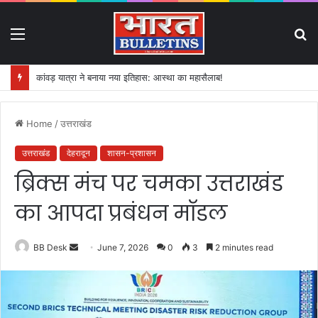
Menu
S
fo
कांवड़ यात्रा ने बनाया नया इतिहास: आस्था का महासैलाब!
Home
/
उत्तराखंड
उत्तराखंड
देहरादून
शासन-प्रशासन
ब्रिक्स मंच पर चमका उत्तराखंड
का आपदा प्रबंधन मॉडल
BB Desk
S
June 7, 2026
0
3
2 minutes read
e
n
d
a