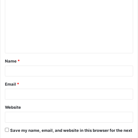
o
m
m
e
n
t
Name
*
*
Email
*
Website
Save my name, email, and website in this browser for the next