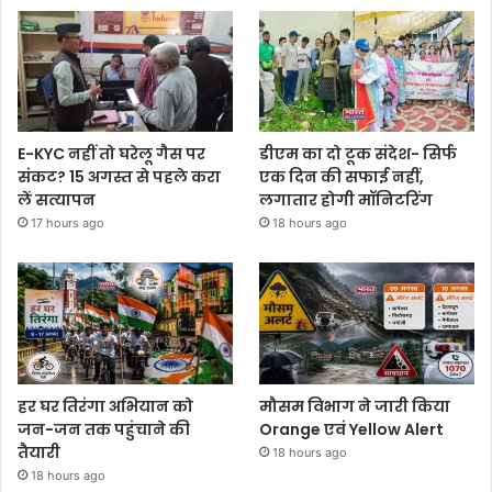
E-KYC नहीं तो घरेलू गैस पर
डीएम का दो टूक संदेश- सिर्फ
संकट? 15 अगस्त से पहले करा
एक दिन की सफाई नहीं,
लें सत्यापन
लगातार होगी मॉनिटरिंग
17 hours ago
18 hours ago
हर घर तिरंगा अभियान को
मौसम विभाग ने जारी किया
जन-जन तक पहुंचाने की
Orange एवं Yellow Alert
तैयारी
18 hours ago
18 hours ago