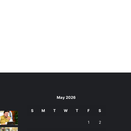
May 2026
S
M
T
W
T
F
S
1
2