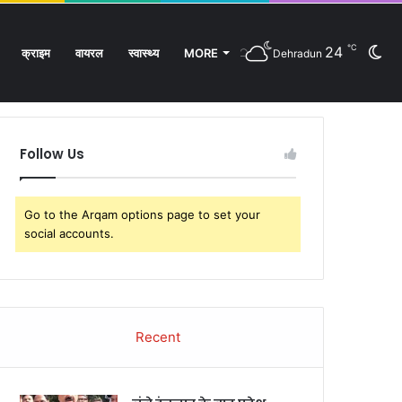
℃
24
Sw
क्राइम
वायरल
स्वास्थ्य
MORE
Dehradun
Facebook
Twitter
YouTube
Instagram
Log
Rando
Si
In
Article
sk
Follow Us
Go to the Arqam options page to set your
social accounts.
Recent