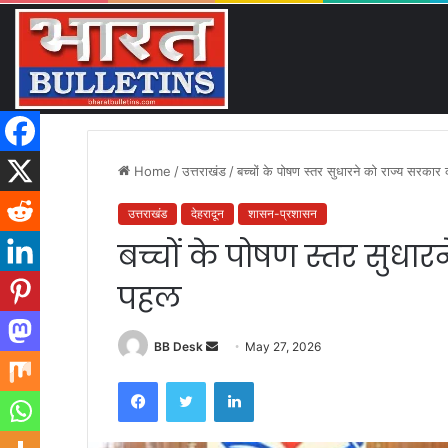
GI टैग से लेकर ई-कॉमर्स तक, उत्तरा
Friday, August 7 2026
Breaking News
Home
/
उत्तराखंड
/
बच्चों के पोषण स्तर सुधारने को राज्य सरका
उत्तराखंड
देहरादून
शासन-प्रशासन
बच्चों के पोषण स्तर सुधा
पहल
BB Desk
S
May 27, 2026
e
Facebook
Twitter
LinkedIn
n
d
a