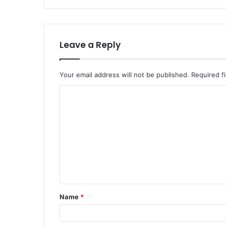
Leave a Reply
Your email address will not be published.
Required f
C
o
m
m
e
n
t
Name
*
*