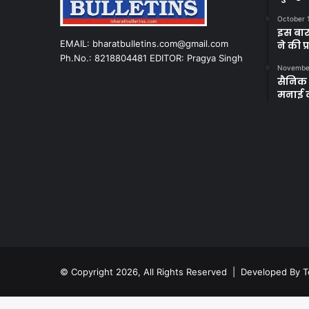
October 
इस बार
EMAIL: bharatbulletins.com@gmail.com
ने की प
Ph.No.: 8218804481 EDITOR: Pragya Singh
November
सैनिक क
मनाई 
© Copyright 2026, All Rights Reserved | Developed By
T