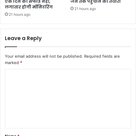
एक दिन की सफाई नहीं,
जन तक पहुंचाने की तैयारी
लगातार होगी मॉनिटरिंग
21 hours ago
21 hours ago
Leave a Reply
Your email address will not be published.
Required fields are
marked
*
C
o
m
m
e
n
t