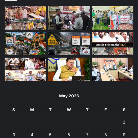
May 2026
S
M
T
W
T
F
S
1
2
3
4
5
6
7
8
9