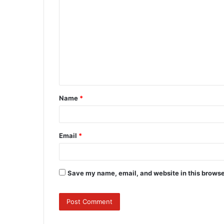
o
m
m
e
n
t
Name
*
*
Email
*
Save my name, email, and website in this browse