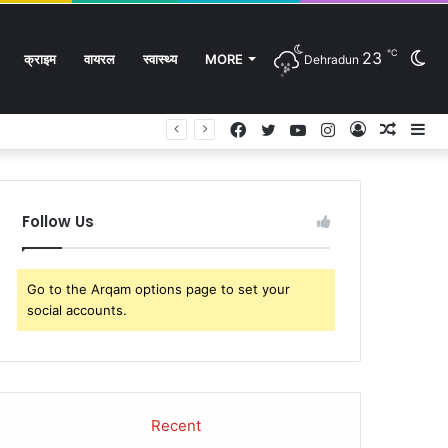
℃
23
Sw
क्राइम
वायरल
स्वास्थ्य
MORE
Dehradun
Facebook
Twitter
YouTube
Instagram
Log
Rando
Si
In
Article
sk
Follow Us
Go to the Arqam options page to set your
social accounts.
Recent