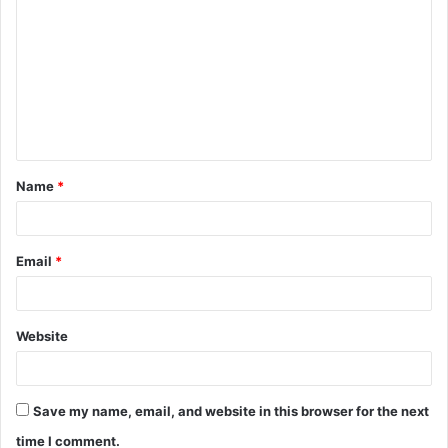
o
m
m
e
n
t
Name
*
*
Email
*
Website
Save my name, email, and website in this browser for the next
time I comment.