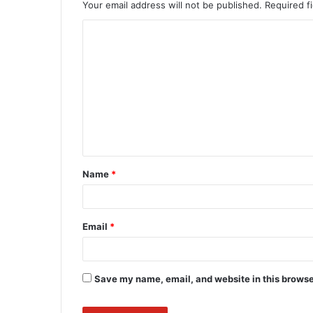
Your email address will not be published.
Required f
C
o
m
m
e
n
t
Name
*
*
Email
*
Save my name, email, and website in this browse