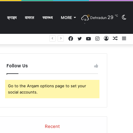
℃
29
Sw
क्राइम
वायरल
स्वास्थ्य
MORE
Dehradun
Facebook
Twitter
YouTube
Instagram
Log
Rando
Si
In
Article
sk
Follow Us
Go to the Arqam options page to set your
social accounts.
Recent