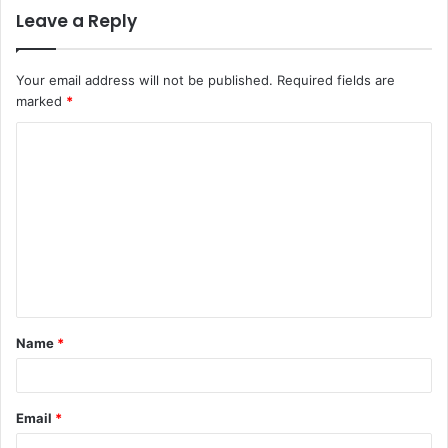
Leave a Reply
Your email address will not be published.
Required fields are
marked
*
C
o
m
m
e
n
t
Name
*
*
Email
*