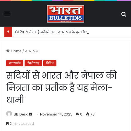
Menu
S
fo
GI टैग से लेकर ई-कॉमर्स तक, उत्तराखंड के हस्तशिल्प को मिलेगा बड़ा बढ़ावा
Home
/
उत्तराखंड
उत्तराखंड
पिथौरागढ़
विविध
सदियों से भारत और नेपाल की
मित्रता का प्रतीक है यह मेला-
धामी
BB Desk
S
November 14, 2025
0
73
e
2 minutes read
n