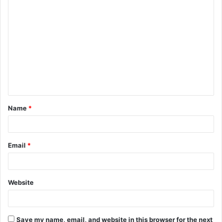
C
o
m
m
e
n
t
Name
*
*
Email
*
Website
Save my name, email, and website in this browser for the next