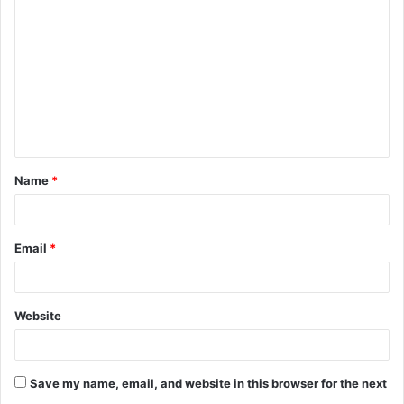
o
m
m
e
n
t
Name
*
*
Email
*
Website
Save my name, email, and website in this browser for the next