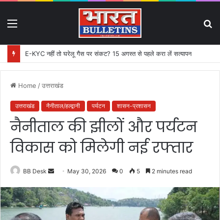
Menu
S
fo
E-KYC नहीं तो घरेलू गैस पर संकट? 15 अगस्त से पहले करा लें सत्यापन
Home
/
उत्तराखंड
उत्तराखंड
नैनीताल/हल्द्वानी
पर्यटन
शासन-प्रशासन
नैनीताल की झीलों और पर्यटन
विकास को मिलेगी नई रफ्तार
BB Desk
S
May 30, 2026
0
5
2 minutes read
e
n
d
a