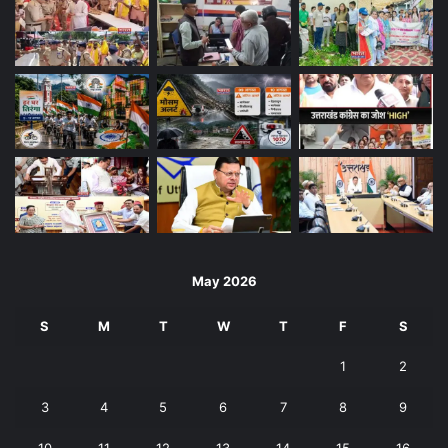
May 2026
S
M
T
W
T
F
S
1
2
3
4
5
6
7
8
9