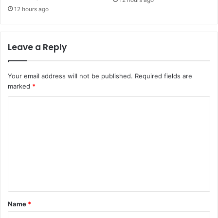
12 hours ago
Leave a Reply
Your email address will not be published.
Required fields are
marked
*
C
o
m
m
e
n
t
Name
*
*