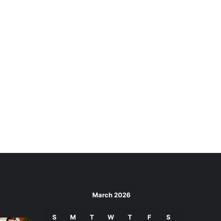
March 2026
S
M
T
W
T
F
S