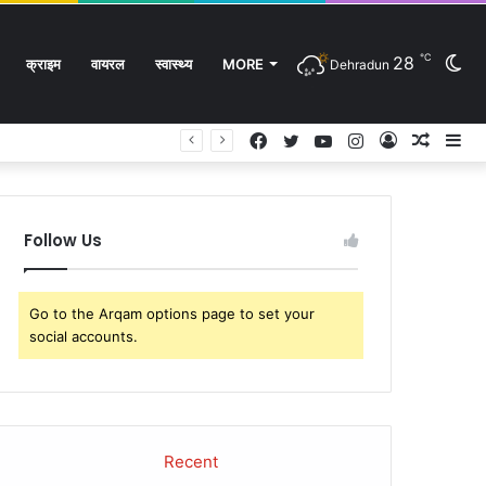
℃
28
Sw
क्राइम
वायरल
स्वास्थ्य
MORE
Dehradun
Facebook
Twitter
YouTube
Instagram
Log
Rando
Si
In
Article
sk
Follow Us
Go to the Arqam options page to set your
social accounts.
Recent