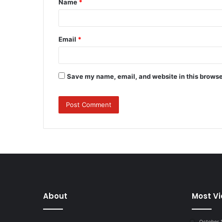
Name
*
*
Email
*
Save my name, email, and website in this browse
About
Most V
October 