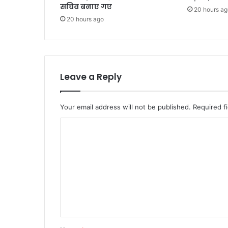
सचिव बनाए गए
20 hours ag
20 hours ago
Leave a Reply
Your email address will not be published.
Required f
C
o
m
m
e
n
t