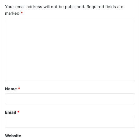
Your email address will not be published.
Required fields are
marked
*
C
o
m
m
e
n
t
Name
*
*
Email
*
Website