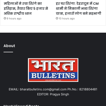
महिलाओं ने रचा तिरंगे का
हर घर तिरंगा: देहरादून में CM
इतिहास, तैयार किए 5 हजार से
धामी ने निकाली भव्य तिरंगा
अधिक राष्ट्रीय ध्वज
यात्रा, हजारों लोग बने सहभागी
9 hours ago
10 hours ago
About
EMAIL: bharatbulletins.com@gmail.com Ph.No.: 8218804481
EDITOR: Pragya Singh