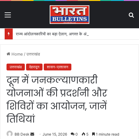
Menu
S
fo
राज्य आंदोलनकारियों का बड़ा ऐलान, अगस्त के अंत में होगा प्रदेश स्तरीय सम्मेलन
Home
/
उत्तराखंड
उत्तराखंड
देहरादून
शासन-प्रशासन
दून में जनकल्याणकारी
योजनाओं की प्रदर्शनी और
शिविरों का आयोजन, जानें
तिथियां
BB Desk
S
June 15, 2026
0
5
1 minute read