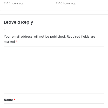
15 hours ago
16 hours ago
Leave a Reply
Your email address will not be published.
Required fields are
marked
*
C
o
m
m
e
n
t
Name
*
*