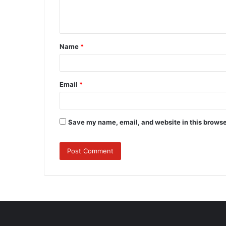
e
n
t
Name
*
*
Email
*
Save my name, email, and website in this browse