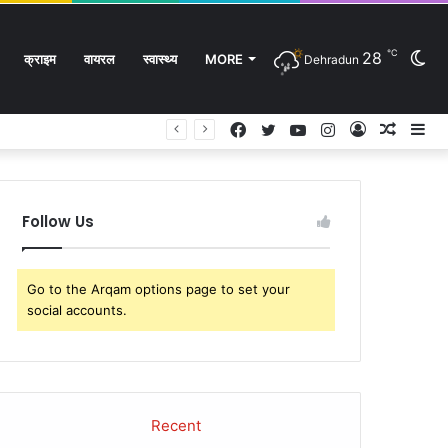
℃
28
Sw
क्राइम
वायरल
स्वास्थ्य
MORE
Dehradun
Facebook
Twitter
YouTube
Instagram
Log
Rando
Si
In
Article
sk
Follow Us
Go to the Arqam options page to set your
social accounts.
Recent