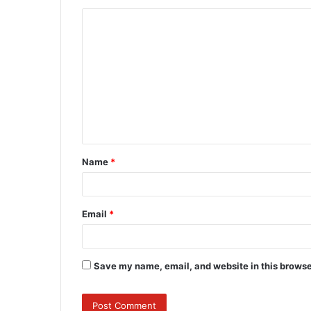
C
o
m
m
e
n
t
Name
*
*
Email
*
Save my name, email, and website in this browse