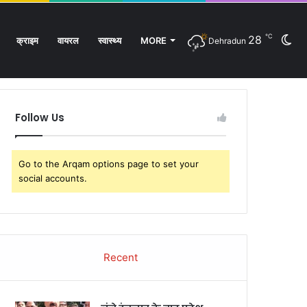
℃
28
Sw
क्राइम
वायरल
स्वास्थ्य
MORE
Dehradun
Facebook
Twitter
YouTube
Instagram
Log
Rando
Si
In
Article
sk
Follow Us
Go to the Arqam options page to set your
social accounts.
Recent