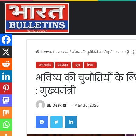
GI टैग से लेकर ई-कॉमर्स तक, उत्
Saturday, August 8 2026
Breaking News
Home
/
उत्तराखंड
/
भविष्य की चुनौतियों के लिए तैयार कर रही नई शिक
उत्तराखंड
देहरादून
यूथ
शिक्षा
भविष्य की चुनौतियों के ल
: मुख्यमंत्री
BB Desk
S
May 30, 2026
e
Facebook
Twitter
LinkedIn
n
d
a