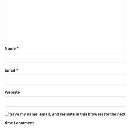
m
m
e
n
t
Name
*
*
Email
*
Website
Save my name, email, and website in this browser for the next
time I comment.