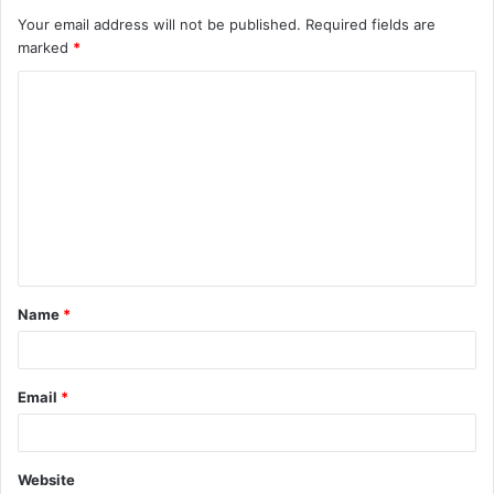
Your email address will not be published.
Required fields are
marked
*
C
o
m
m
e
n
t
Name
*
*
Email
*
Website