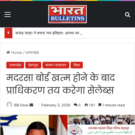
Menu
S
fo
कांवड़ यात्रा ने बनाया नया इतिहास: आस्था का महासैलाब!
Home
/
उत्तराखंड
उत्तराखंड
देहरादून
शासन-प्रशासन
शिक्षा
मदरसा बोर्ड खत्म होने के बाद
प्राधिकरण तय करेगा सेलेब्स
BB Desk
S
February 3, 2026
0
141
1 minute read
e
n
d
a