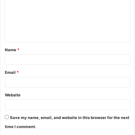
m
m
e
n
t
Name
*
*
Email
*
Website
Save my name, email, and website in this browser for the next
time I comment.