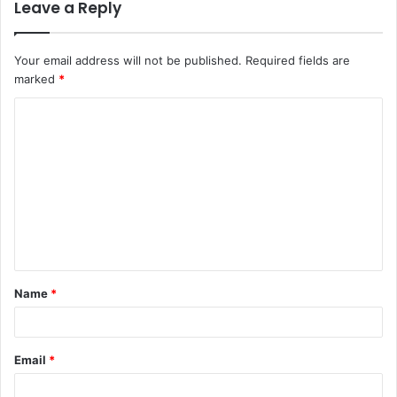
Leave a Reply
Your email address will not be published.
Required fields are
marked
*
C
o
m
m
e
n
t
Name
*
*
Email
*