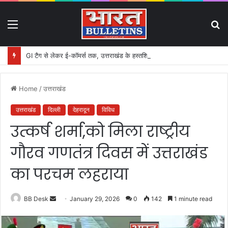
Menu
S
fo
GI टैग से लेकर ई-कॉमर्स तक, उत्तराखंड के हस्तशिल्प को मिलेगा बड़ा बढ़ावा
Home
/
उत्तराखंड
उत्तराखंड
दिल्ली
देहरादून
विविध
उत्कर्ष शर्मा,को मिला राष्ट्रीय
गौरव गणतंत्र दिवस में उत्तराखंड
का परचम लहराया
BB Desk
S
January 29, 2026
0
142
1 minute read
e
n