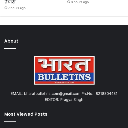
तैयारी
8 hours ago
7 hours ago
About
EMAIL: bharatbulletins.com@gmail.com Ph.No.: 8218804481
EDITOR: Pragya Singh
Most Viewed Posts