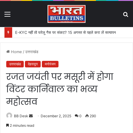
Menu
S
fo
E-KYC नहीं तो घरेलू गैस पर संकट? 15 अगस्त से पहले करा लें सत्यापन
Home
/
उत्तराखंड
उत्तराखंड
देहरादून
मनोरंजन
रजत जयंती पर मसूरी में होगा
विंटर कार्निवाल का भव्य
महोत्सव
BB Desk
S
December 2, 2025
0
290
e
2 minutes read
n