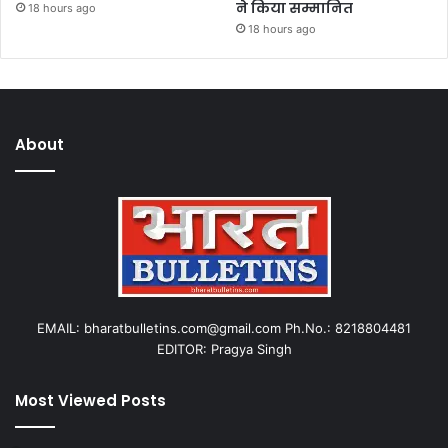
ने किया सम्मानित
18 hours ago
18 hours ago
About
EMAIL: bharatbulletins.com@gmail.com Ph.No.: 8218804481
EDITOR: Pragya Singh
Most Viewed Posts