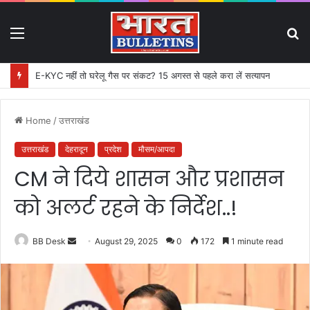
Menu
S
fo
E-KYC नहीं तो घरेलू गैस पर संकट? 15 अगस्त से पहले करा लें सत्यापन
Home
/
उत्तराखंड
उत्तराखंड
देहरादून
प्रदेश
मौसम/आपदा
CM ने दिये शासन और प्रशासन
को अलर्ट रहने के निर्देश..!
BB Desk
S
August 29, 2025
0
172
1 minute read
e
n
d
a