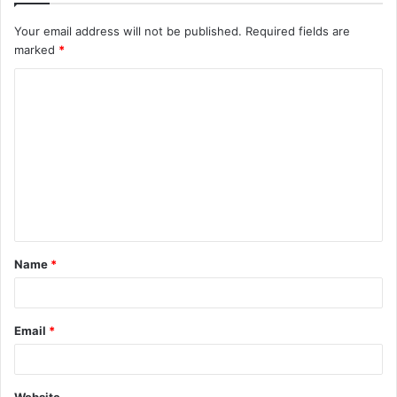
Your email address will not be published.
Required fields are
marked
*
C
o
m
m
e
n
t
Name
*
*
Email
*
Website