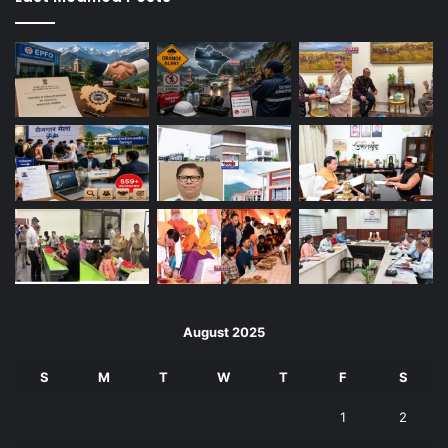
August 2025
S
M
T
W
T
F
S
1
2