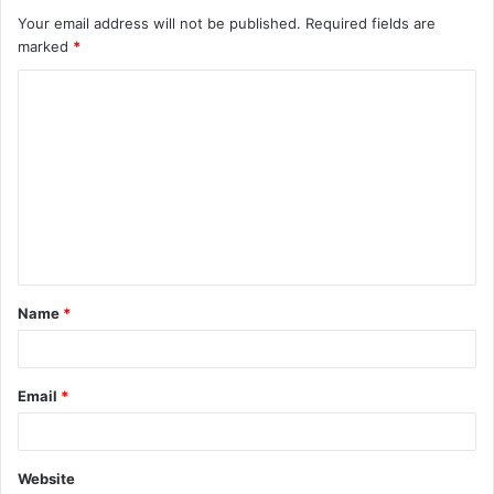
Your email address will not be published.
Required fields are
marked
*
C
o
m
m
e
n
t
Name
*
*
Email
*
Website