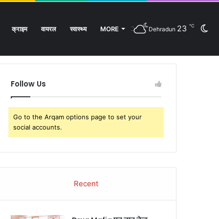
℃
23
Sw
क्राइम
वायरल
स्वास्थ्य
MORE
Dehradun
Facebook
Twitter
YouTube
Instagram
Log
Rando
Si
In
Article
sk
Follow Us
Go to the Arqam options page to set your
social accounts.
Recent