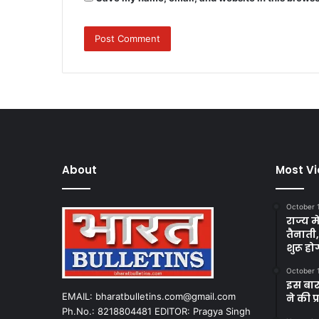
About
Most V
October 
राज्य म
तैनाती
शुरू हो
October 
इस बार
EMAIL: bharatbulletins.com@gmail.com
ने की प
Ph.No.: 8218804481 EDITOR: Pragya Singh