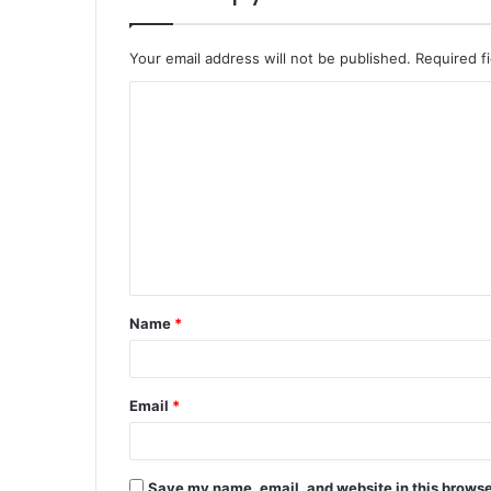
Your email address will not be published.
Required f
C
o
m
m
e
n
t
Name
*
*
Email
*
Save my name, email, and website in this browse