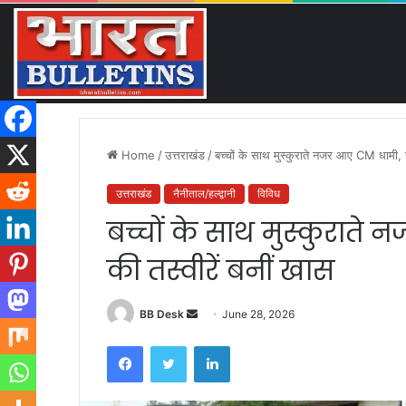
कांवड़ यात्रा ने बनाया नया इतिहास
Friday, August 7 2026
Breaking News
Home
/
उत्तराखंड
/
बच्चों के साथ मुस्कुराते नजर आए CM धामी, र
उत्तराखंड
नैनीताल/हल्द्वानी
विविध
बच्चों के साथ मुस्कुराते
की तस्वीरें बनीं खास
BB Desk
S
June 28, 2026
e
Facebook
Twitter
LinkedIn
n
d
a