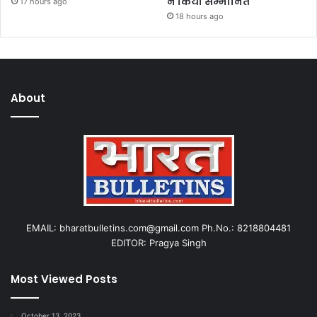
ने किया सम्मानित
17 hours ago
18 hours ago
About
EMAIL: bharatbulletins.com@gmail.com Ph.No.: 8218804481
EDITOR: Pragya Singh
Most Viewed Posts
October 13, 2023