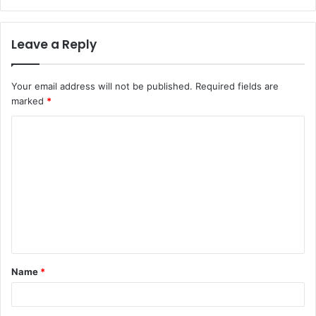
Leave a Reply
Your email address will not be published.
Required fields are
marked
*
C
o
m
m
e
n
t
Name
*
*