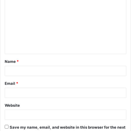
C
o
m
m
e
n
t
Name
*
*
Email
*
Website
Save my name, email, and website in this browser for the next