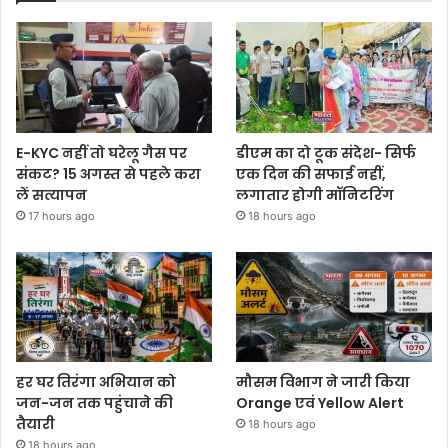
E-KYC नहीं तो घरेलू गैस पर
डीएम का दो टूक संदेश- सिर्फ
संकट? 15 अगस्त से पहले करा
एक दिन की सफाई नहीं,
लें सत्यापन
लगातार होगी मॉनिटरिंग
17 hours ago
18 hours ago
हर घर तिरंगा अभियान को
मौसम विभाग ने जारी किया
जन-जन तक पहुंचाने की
Orange एवं Yellow Alert
तैयारी
18 hours ago
18 hours ago