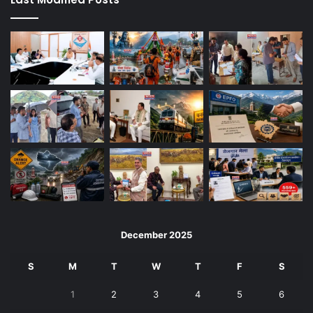
December 2025
S
M
T
W
T
F
S
1
2
3
4
5
6