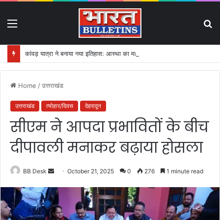
Menu
S
fo
कांवड़ यात्रा ने बनाया नया इतिहास: आस्था का महासैलाब!
Home
/
उत्तराखंड
उत्तराखंड
त्योहार/दिवस
देहरादून
सीएम ने आपदा प्रभावितों के बीच
दीपावली मनाकर बढ़ाया होसला
BB Desk
S
October 21, 2025
0
276
1 minute read
e
n
d
a