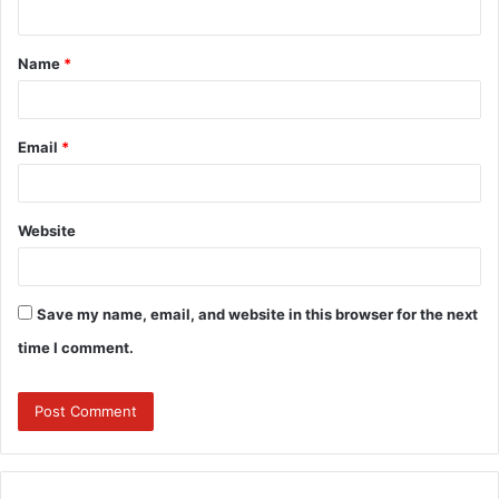
n
t
Name
*
*
Email
*
Website
Save my name, email, and website in this browser for the next
time I comment.