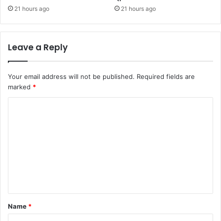
21 hours ago
21 hours ago
Leave a Reply
Your email address will not be published.
Required fields are
marked
*
C
o
m
m
e
n
t
Name
*
*