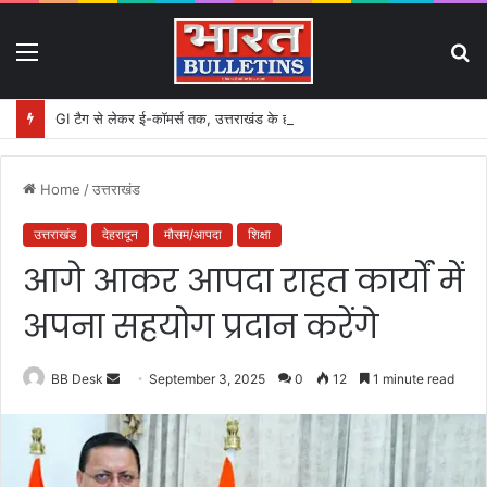
Menu
S
fo
GI टैग से लेकर ई-कॉमर्स तक, उत्तराखंड के हस्तशिल्प को मिलेगा बड़ा बढ़ावा
Home
/
उत्तराखंड
उत्तराखंड
देहरादून
मौसम/आपदा
शिक्षा
आगे आकर आपदा राहत कार्यों में
अपना सहयोग प्रदान करेंगे
BB Desk
S
September 3, 2025
0
12
1 minute read
e
n
d
a