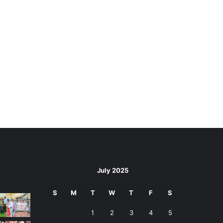
July 2025
S
M
T
W
T
F
S
1
2
3
4
5