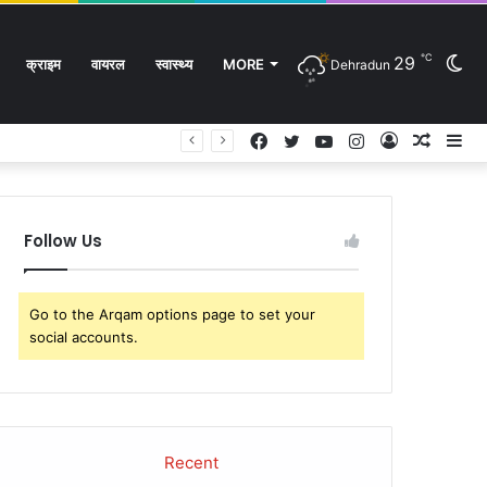
℃
29
Sw
क्राइम
वायरल
स्वास्थ्य
MORE
Dehradun
Facebook
Twitter
YouTube
Instagram
Log
Rando
Si
In
Article
sk
Follow Us
Go to the Arqam options page to set your
social accounts.
Recent