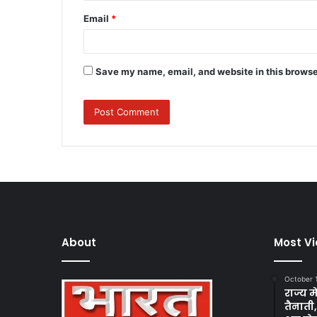
Email
*
Save my name, email, and website in this browse
About
Most V
October 
राज्य म
तैनाती