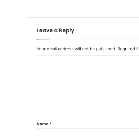
Leave a Reply
Your email address will not be published.
Required f
C
o
m
m
e
n
t
Name
*
*