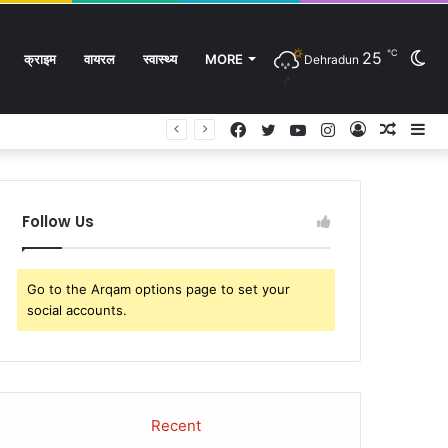
℃
25
Sw
क्राइम
वायरल
स्वास्थ्य
MORE
Dehradun
Facebook
Twitter
YouTube
Instagram
Log
Rando
Si
In
Article
sk
Follow Us
Go to the Arqam options page to set your
social accounts.
Recent