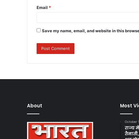
Email
*
Save my name, email, and website in this browse
About
Most V
October 
राज्य म
तैनाती