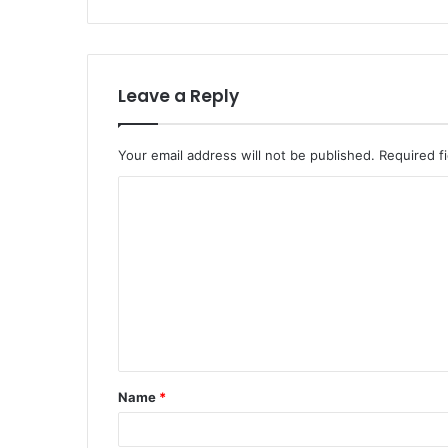
Leave a Reply
Your email address will not be published.
Required f
C
o
m
m
e
n
t
Name
*
*