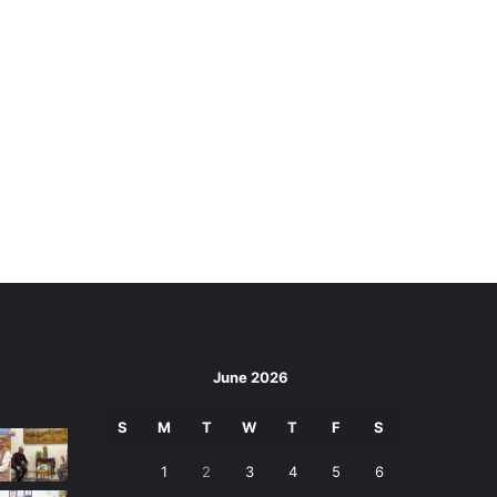
June 2026
S
M
T
W
T
F
S
1
2
3
4
5
6