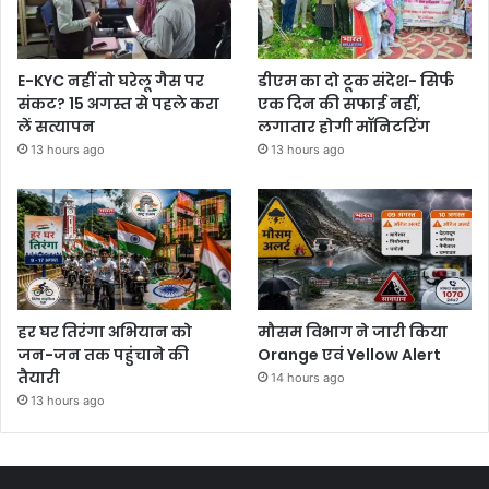
E-KYC नहीं तो घरेलू गैस पर
डीएम का दो टूक संदेश- सिर्फ
संकट? 15 अगस्त से पहले करा
एक दिन की सफाई नहीं,
लें सत्यापन
लगातार होगी मॉनिटरिंग
13 hours ago
13 hours ago
हर घर तिरंगा अभियान को
मौसम विभाग ने जारी किया
जन-जन तक पहुंचाने की
Orange एवं Yellow Alert
तैयारी
14 hours ago
13 hours ago