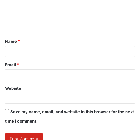
m
e
n
t
Name
*
*
Email
*
Website
Save my name, email, and website in this browser for the next
time I comment.