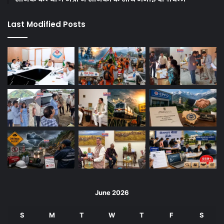
Last Modified Posts
June 2026
S
M
T
W
T
F
S