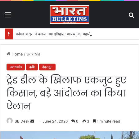
Menu
S
fo
कांवड़ यात्रा ने बनाया नया इतिहास: आस्था का महासैलाब!
Home
/
उत्तराखंड
उत्तराखंड
कृषि
देहरादून
ट्रेड डील के खिलाफ एकजुट हुए
किसान, बड़े आंदोलन का किया
ऐलान
BB Desk
S
June 24, 2026
0
3
1 minute read
e
n