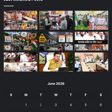
June 2026
S
M
T
W
T
F
S
1
2
3
4
5
6