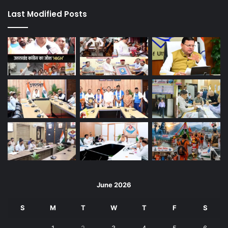
Last Modified Posts
June 2026
S
M
T
W
T
F
S