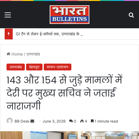
Menu
S
fo
GI टैग से लेकर ई-कॉमर्स तक, उत्तराखंड के हस्तशिल्प को मिलेगा बड़ा बढ़ावा
Home
/
उत्तराखंड
उत्तराखंड
देहरादून
शासन-प्रशासन
143 और 154 से जुड़े मामलों में
देरी पर मुख्य सचिव ने जताई
नाराजगी
BB Desk
S
June 3, 2026
0
4
1 minute read
e
n