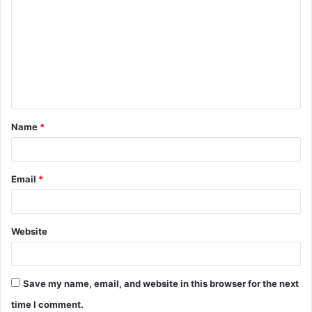
o
m
m
e
n
t
Name
*
*
Email
*
Website
Save my name, email, and website in this browser for the next
time I comment.