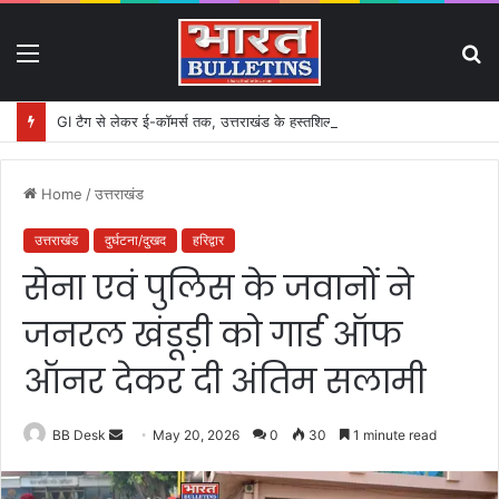
Menu
S
fo
GI टैग से लेकर ई-कॉमर्स तक, उत्तराखंड के हस्तशिल्प को मिलेगा बड़ा बढ़ावा
Home
/
उत्तराखंड
उत्तराखंड
दुर्घटना/दुखद
हरिद्वार
सेना एवं पुलिस के जवानों ने
जनरल खंडूड़ी को गार्ड ऑफ
ऑनर देकर दी अंतिम सलामी
BB Desk
S
May 20, 2026
0
30
1 minute read
e
n