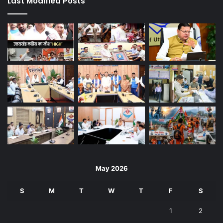
Last Modified Posts
May 2026
S
M
T
W
T
F
S
1
2