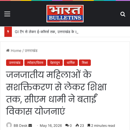
Menu
S
fo
GI टैग से लेकर ई-कॉमर्स तक, उत्तराखंड के हस्तशिल्प को मिलेगा बड़ा बढ़ावा
Home
/
उत्तराखंड
उत्तराखंड
त्योहार/दिवस
देहरादून
धार्मिक
शिक्षा
जनजातीय महिलाओं के
सशक्तिकरण से लेकर शिक्षा
तक, सीएम धामी ने बताईं
विकास योजनाएं
BB Desk
S
May 16, 2026
0
23
2 minutes read