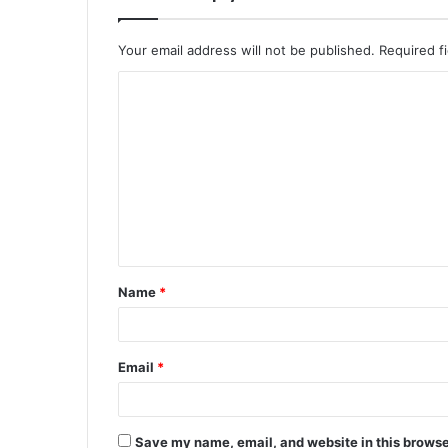
Your email address will not be published.
Required f
C
o
m
m
e
n
t
Name
*
*
Email
*
Save my name, email, and website in this browse