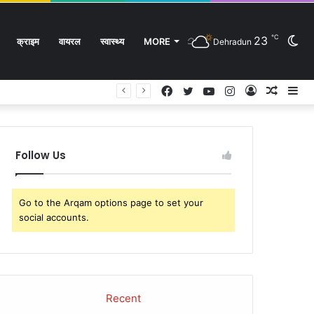
℃
23
Sw
क्राइम
वायरल
स्वास्थ्य
MORE
Dehradun
Facebook
Twitter
YouTube
Instagram
Log
Rando
Si
In
Article
sk
Follow Us
Go to the Arqam options page to set your
social accounts.
Recent