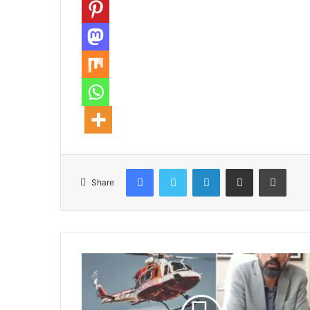
Facebook
Twitter
LinkedIn
Share via Email
Print
Share