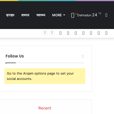
℃
24
Sw
क्राइम
वायरल
स्वास्थ्य
MORE
Dehradun
Facebook
Twitter
YouTube
Instagram
Log
Rando
Sid
In
Article
ski
Follow Us
Go to the Arqam options page to set your
social accounts.
Recent