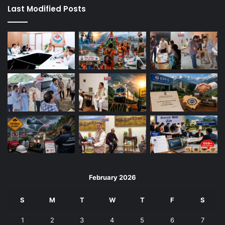
Last Modified Posts
February 2026
S
M
T
W
T
F
S
1
2
3
4
5
6
7