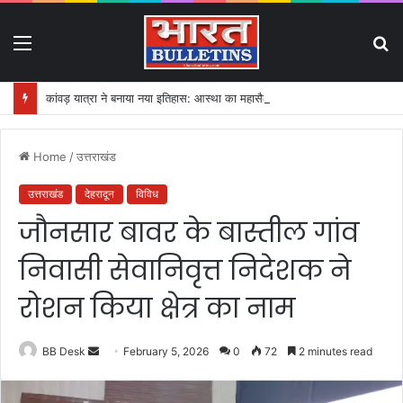
Menu
S
fo
कांवड़ यात्रा ने बनाया नया इतिहास: आस्था का महासैलाब!
Home
/
उत्तराखंड
उत्तराखंड
देहरादून
विविध
जौनसार बावर के बास्तील गांव
निवासी सेवानिवृत्त निदेशक ने
रोशन किया क्षेत्र का नाम
BB Desk
S
February 5, 2026
0
72
2 minutes read
e
n