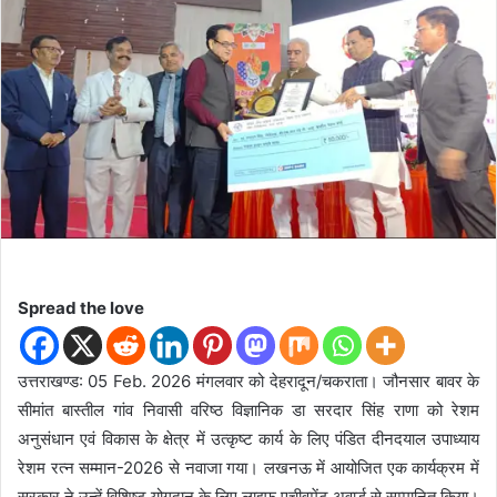
d
a
n
e
m
a
i
l
Spread the love
उत्तराखण्ड: 05 Feb. 2026 मंगलवार को देहरादून/चकराता। जौनसार बावर के
सीमांत बास्तील गांव निवासी वरिष्ठ विज्ञानिक डा सरदार सिंह राणा को रेशम
अनुसंधान एवं विकास के क्षेत्र में उत्कृष्ट कार्य के लिए पंडित दीनदयाल उपाध्याय
रेशम रत्न सम्मान-2026 से नवाजा गया। लखनऊ में आयोजित एक कार्यक्रम में
सरकार ने उन्हें विशिष्ट योगदान के लिए लाइफ एचीवमेंट अवार्ड से सम्मानित किया।